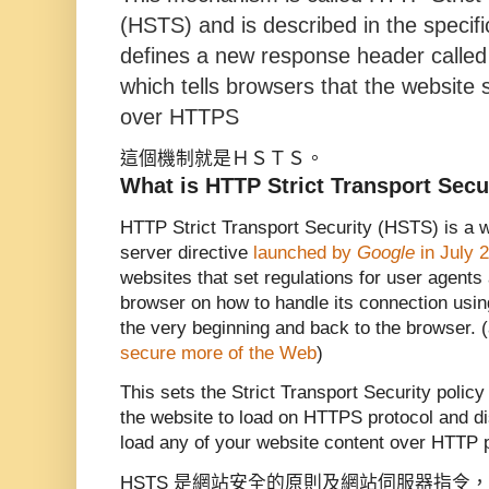
(HSTS) and is described in the specif
defines a new response header calle
which tells browsers that the website
over HTTPS
這個機制就是ＨＳＴＳ。
What is HTTP Strict Transport Secu
HTTP Strict Transport Security (HSTS) is a 
server directive
launched by
Google
in July 
websites that set regulations for user agents
browser on how to handle its connection usin
the very beginning and back to the browser. 
secure more of the Web
)
This sets the Strict Transport Security policy
the website to load on HTTPS protocol and dis
load any of your website content over HTTP p
HSTS 是網站安全的原則及網站伺服器指令，由 G