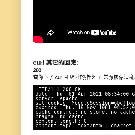
curl 其它的回應:
200:
當你下了 curl -i 網址的指令, 正常應該像這樣
HTTP/1.1 200 OK

date: Thu, 01 Apr 2021 08:34:00 G
server: Apache

set-cookie: MoodleSession=6bdf1op
expires: Thu, 19 Nov 1981 08:52:0
cache-control: no-store, no-cache
pragma: no-cache

content-length: 0

content-type: text/html; charset=