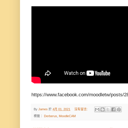
https://www.facebook.com/moodletw/posts/
By
James
於
4月 01, 2021
沒有留言:
標籤：
Derberus
,
MoodleCAM