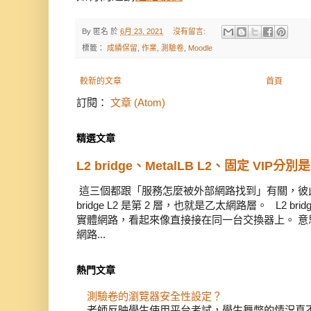
By
匿名
於
6月 23, 2021
沒有留言:
標籤：
成績保留
,
作業
,
測驗卷
,
Moodle
較新的文章
首頁
訂閱：
文章 (Atom)
精選文章
L2 bridge、MetalLB L2、固定 VIP分別
這三個都跟「服務怎麼被外部網路找到」有關，彼此有
bridge L2 是第 2 層，也就是乙太網路層。 L2 
實體網路，看起來像直接接在同一台交換器上。 意思是
網路...
熱門文章
測驗卷的瀏覽器安全性設定？
老師反映學生使用平台考試，學生舞弊的情況真不少