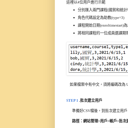
這裡以4位用戶進行示範
分別匯入兩門課程(國貿和統計
角色代碼設定為助教(type=3)
課程開始日期(enroltimestart)為2
將相同課程的
一位
成員選課期限(e
    如果檔案中有中文，須將編碼改為 U
STEP 1
.批次建立用戶
準備好CSV檔後，到批次建立用戶
路徑：網站管理>用戶>帳戶>批次