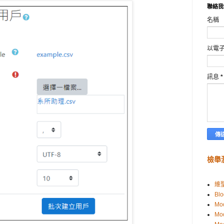
聯絡我
名稱
以電
訊息
*
檢舉
維
Blo
Mo
Mo