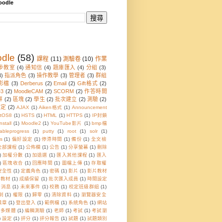
odle
dle
(58)
課程
(11)
測驗卷
(10)
作業
步教室
(4)
通知信
(4)
題庫匯入
(4)
分組
(3)
3)
指派角色
(3)
操作教學
(3)
管理者
(3)
群組
影檔
(3)
Derberus
(2)
Email
(2)
Gift格式
(2)
e3
(2)
MoodleCAM
(2)
SCORM
(2)
作答時間
群
(2)
區塊
(2)
學生
(2)
批次建立
(2)
測驗
(2)
設定
(2)
AJAX
(1)
Aiken格式
(1)
Announcement
tOS8
(1)
HSTS
(1)
HTML
(1)
HTTPS
(1)
IP封鎖
nstall
(1)
Moodle2
(1)
YouTube影片
(1)
bmp檔
sableprogress
(1)
putty
(1)
root
(1)
solr
(1)
s
(1)
偏好設定
(1)
停滯時間
(1)
備份
(1)
全文檢
全部課程
(1)
公佈欄
(1)
公告
(1)
分享螢幕
(1)
刪除
)
加權分數
(1)
加退選
(1)
匯入其他課程
(1)
匯入
)
區塊收合
(1)
回應時間
(1)
圖檔上傳
(1)
存取權
安全性
(1)
定義角色
(1)
密碼
(1)
影片
(1)
影片教材
音教材
(1)
成績保留
(1)
批次匯入成員
(1)
時間設定
新消息
(1)
未來事件
(1)
校務
(1)
校定班級群組
(1)
制
(1)
權限
(1)
歸零
(1)
清除資料
(1)
瀏覽器安全
獎章
(1)
登出登入
(1)
範例檔
(1)
系統角色
(1)
網站
頁多媒體
(1)
編輯測驗
(1)
老師
(1)
考試
(1)
考試瀏
)
設定
(1)
評分
(1)
評分報告
(1)
試題
(1)
試題類別