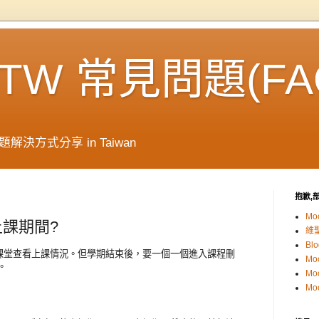
e TW 常見問題(FA
解決方式分享 in Taiwan
抱歉,部
Mo
課期間?
維
Blo
課堂查看上課情況。但學期結束後，要一個一個進入課程刪
Mo
。
Mo
Mo