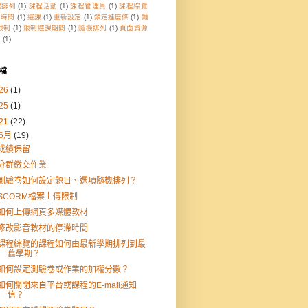
程排列
(1)
課程活動
(1)
課程管理員
(1)
課程綜覽
檔時間
(1)
選課
(1)
重新設定
(1)
鎖定進度條
(1)
鏈
限制
(1)
限制選課期間
(1)
隨機排列
(1)
頁面資源
庫
(1)
檔
26
(1)
25
(1)
21
(22)
6月
(19)
成績保留
分群繳交作業
測驗卷如何設定題目、選項隨機排列？
SCORM檔案上傳限制
如何上傳網頁多媒體教材
修改影音教材的停滯時間
課程綜覽的課程如何由最新學期排列到最
舊學期？
如何設定測驗卷或作業的加權分數？
如何關閉來自平台或課程的E-mail通知
信？