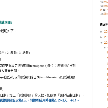
(1)
課
(1)
轉
結
(1)
(1)
題
選課期間」
網誌存
位說明如下：
►
20
►
20
▼
20
▼
; 2=教師 ; 3=助教)
期
入時僅支援設定選課期限(enrolperiod)欄位；選課開始日期
動帶入匯入當天日期。
時可設定指定的選課開始日期(enroltimestart)及選課期限
天
)
日期」加上
「
選課期限
」
的天數，加總為
「
課程結束日期
」
，
期，選課期限
設定為2天，則課程結束時間為6/15+2天 = 6/
17
。