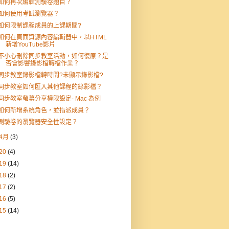
如何再次編輯測驗卷題目？
如何使用考試瀏覽器？
如何限制課程成員的上課期間?
如何在頁面資源內容編輯器中，以HTML
新增YouTube影片
不小心刪除同步教室活動，如何復原？是
否會影響錄影檔轉檔作業？
同步教室錄影檔轉時間?未顯示錄影檔?
同步教室如何匯入其他課程的錄影檔？
同步教室螢幕分享權限設定- Mac 為例
如何新增系統角色，並指派成員？
測驗卷的瀏覽器安全性設定？
4月
(3)
20
(4)
19
(14)
18
(2)
17
(2)
16
(5)
15
(14)