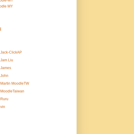
odle-MY
odle MY
頁
Jack-ClickAP
Jam Liu
James
John
Martin MoodleTW
MoodleTaiwan
Ruru
vin