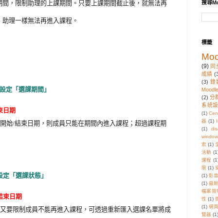
搜尋Mo
期間，限制助理的上課期間。只要上課期間截止後，就無法再
，助理一樣無法再進入課程。
標籤
Moo
(9)
同
成績
(
(3)
錄
設定「選課期間」
Moodl
(2)
分
系統
束日期
(1)
Cen
器
(1)
I
開始/結束日期，則成員只能在期間內進入課程；超過課程期
(1)
di
window
索
(1)
活動
(1
課程
(1
限
(1)
設定「選課狀態」
(1)
影
(1)
最
檔案限
結束日期
性
(1)
(1)
網
又
要限制成員不能再進入課程，可透過重新匯入選課名單將成
覽器
(1