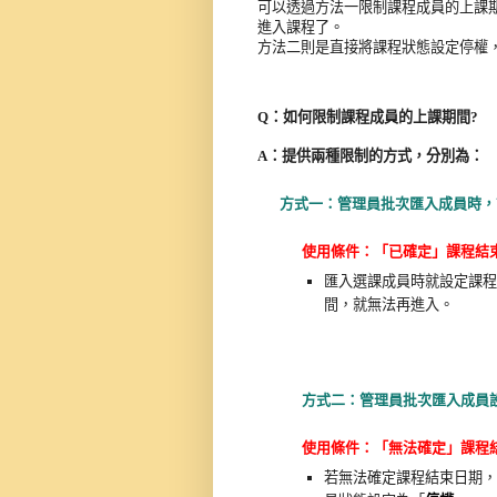
可以透過
方法一
限制課程成員的上課
進入課程了。

方法二則是直接將課程狀態設定停權
Q：如何限制課程成員的上課期間?
A：提供兩種限制的方式，分別為：
方式
一：管理員批次匯入成員
時，
使用條件
：
「已
確定」
課程
結
匯入選課成員時就設定課程
間，就無法再進入。
方式
二：管理員批次匯入成員
使用條件：「
無法
確定
」課程
若無法確定課程結束日期，