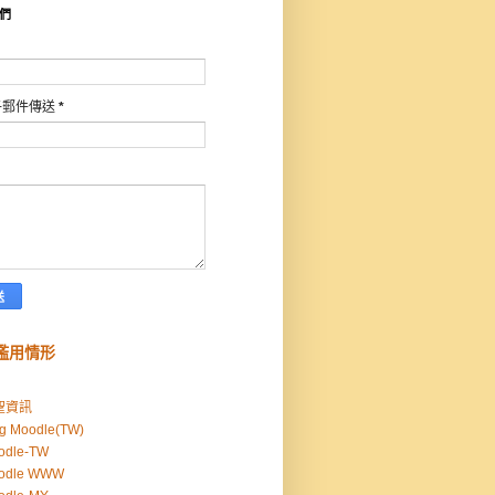
們
子郵件傳送
*
濫用情形
聖資訊
g Moodle(TW)
odle-TW
odle WWW