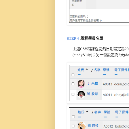
STEP 
4
.課程學員名單
上述CSV檔
課程開始日期
設定為
20
(
cindy&
lily)；另一位設定為2天(dor