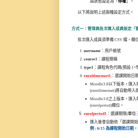
員狀態設定為
「
停權
」
。
以下將說明上述兩種設定方式。
方式一：管理員批次匯入成員設定「
批次匯入成員須準備 CSV 檔，欄
username
：用戶帳號
course1
：課程簡稱
type1
：課程角色代碼(預設 1=學生 
enroltimestart1
：選課開始日
Moodle3.8以下版本，匯
(enroltimestart)將自
Moodle3.8之上版本，匯入
(enrolperiod)欄位。
enrolperiod1
：選課期限(
單位:
匯入後會自動依「選課開始
例 : 6/15 為課程開始日