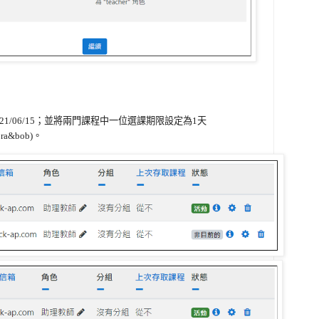
21/06/15；
並將兩門課程中一位
選課期限
設定為
1天
a&bob)
。