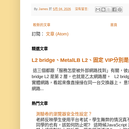
By
James
於
5月 04, 2026
沒有留言:
較新的文章
首頁
訂閱：
文章 (Atom)
精選文章
L2 bridge、MetalLB L2、固定 VIP分別
這三個都跟「服務怎麼被外部網路找到」有關，彼此有
bridge L2 是第 2 層，也就是乙太網路層。 L2 
實體網路，看起來像直接接在同一台交換器上。 意思是
網路...
熱門文章
測驗卷的瀏覽器安全性設定？
老師反映學生使用平台考試，學生舞弊的情況真不少
同學的也有，該如何防止呢? 這時候JavaScri