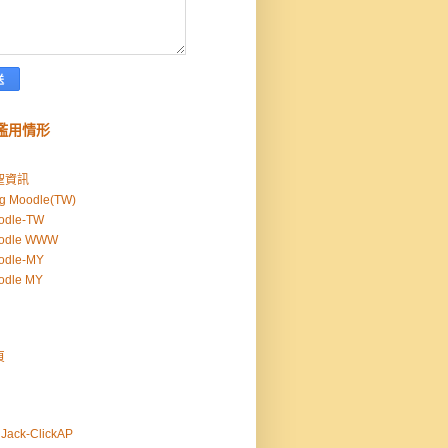
濫用情形
聖資訊
g Moodle(TW)
odle-TW
odle WWW
odle-MY
odle MY
頁
Jack-ClickAP