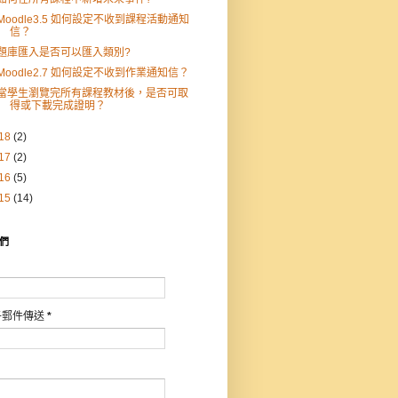
Moodle3.5 如何設定不收到課程活動通知
信？
題庫匯入是否可以匯入類別?
Moodle2.7 如何設定不收到作業通知信？
當學生瀏覽完所有課程教材後，是否可取
得或下載完成證明？
18
(2)
17
(2)
16
(5)
15
(14)
們
子郵件傳送
*