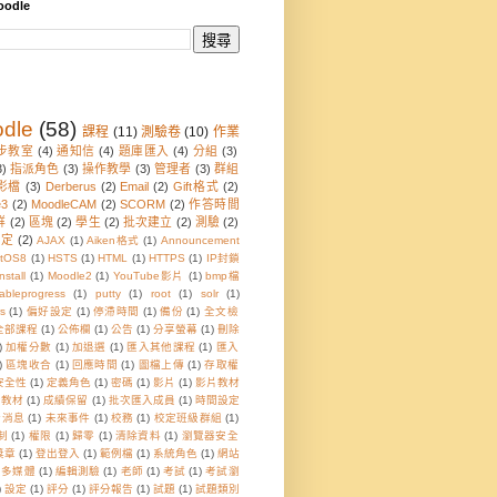
odle
dle
(58)
課程
(11)
測驗卷
(10)
作業
步教室
(4)
通知信
(4)
題庫匯入
(4)
分組
(3)
3)
指派角色
(3)
操作教學
(3)
管理者
(3)
群組
影檔
(3)
Derberus
(2)
Email
(2)
Gift格式
(2)
e3
(2)
MoodleCAM
(2)
SCORM
(2)
作答時間
群
(2)
區塊
(2)
學生
(2)
批次建立
(2)
測驗
(2)
設定
(2)
AJAX
(1)
Aiken格式
(1)
Announcement
tOS8
(1)
HSTS
(1)
HTML
(1)
HTTPS
(1)
IP封鎖
nstall
(1)
Moodle2
(1)
YouTube影片
(1)
bmp檔
sableprogress
(1)
putty
(1)
root
(1)
solr
(1)
s
(1)
偏好設定
(1)
停滯時間
(1)
備份
(1)
全文檢
全部課程
(1)
公佈欄
(1)
公告
(1)
分享螢幕
(1)
刪除
)
加權分數
(1)
加退選
(1)
匯入其他課程
(1)
匯入
)
區塊收合
(1)
回應時間
(1)
圖檔上傳
(1)
存取權
安全性
(1)
定義角色
(1)
密碼
(1)
影片
(1)
影片教材
音教材
(1)
成績保留
(1)
批次匯入成員
(1)
時間設定
新消息
(1)
未來事件
(1)
校務
(1)
校定班級群組
(1)
制
(1)
權限
(1)
歸零
(1)
清除資料
(1)
瀏覽器安全
獎章
(1)
登出登入
(1)
範例檔
(1)
系統角色
(1)
網站
頁多媒體
(1)
編輯測驗
(1)
老師
(1)
考試
(1)
考試瀏
)
設定
(1)
評分
(1)
評分報告
(1)
試題
(1)
試題類別