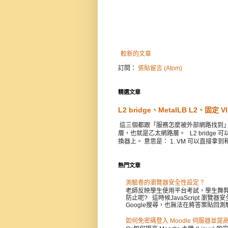
較新的文章
訂閱：
張貼留言 (Atom)
精選文章
L2 bridge、MetalLB L2、固定
這三個都跟「服務怎麼被外部網路找到」有關，彼
層，也就是乙太網路層。 L2 bridg
換器上。 意思是： 1. VM 可以直接拿到和
熱門文章
測驗卷的瀏覽器安全性設定？
老師反映學生使用平台考試，學生舞弊
防止呢? 這時候JavaScript 
Google搜尋，也無法在將答案貼回測驗
如何免密碼登入 Moodle 伺服器並