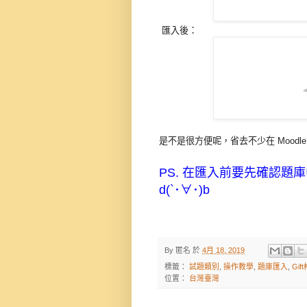
匯入後：
是不是很方便呢，省去不少在 Moodl
PS. 在匯入前要先確認
d(`･∀･)b
By
匿名
於
4月 18, 2019
標籤：
試題類別
,
操作教學
,
題庫匯入
,
Gif
位置：
台灣臺灣