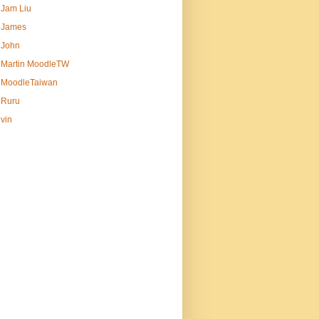
Jam Liu
James
John
Martin MoodleTW
MoodleTaiwan
Ruru
vin