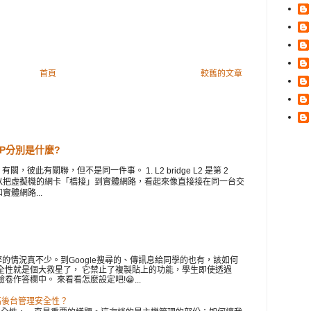
首頁
較舊的文章
 VIP分別是什麼?
此有關聯，但不是同一件事。 1. L2 bridge L2 是第 2
e 可以把虛擬機的網卡「橋接」到實體網路，看起來像直接接在同一台交
實體網路...
的情況真不少。到Google搜尋的、傳訊息給同學的也有，該如何
瀏覽器安全性就是個大救星了， 它禁止了複製貼上的功能，學生即使透過
卷作答欄中。 來看看怎麼設定吧!😁...
提高後台管理安全性？