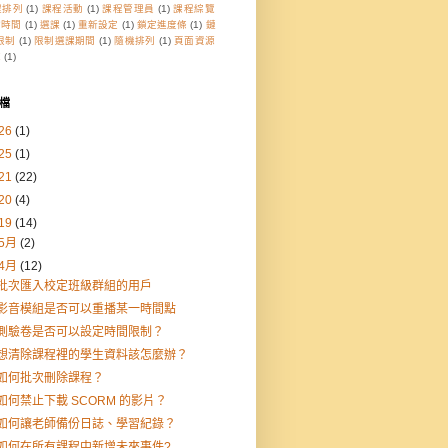
程排列
(1)
課程活動
(1)
課程管理員
(1)
課程綜覽
檔時間
(1)
選課
(1)
重新設定
(1)
鎖定進度條
(1)
鏈
限制
(1)
限制選課期間
(1)
隨機排列
(1)
頁面資源
庫
(1)
檔
26
(1)
25
(1)
21
(22)
20
(4)
19
(14)
5月
(2)
4月
(12)
批次匯入校定班級群組的用戶
影音模組是否可以重播某一時間點
測驗卷是否可以設定時間限制？
想清除課程裡的學生資料該怎麼辦？
如何批次刪除課程？
如何禁止下載 SCORM 的影片？
如何讓老師備份日誌、學習紀錄？
如何在所有課程中新增未來事件?