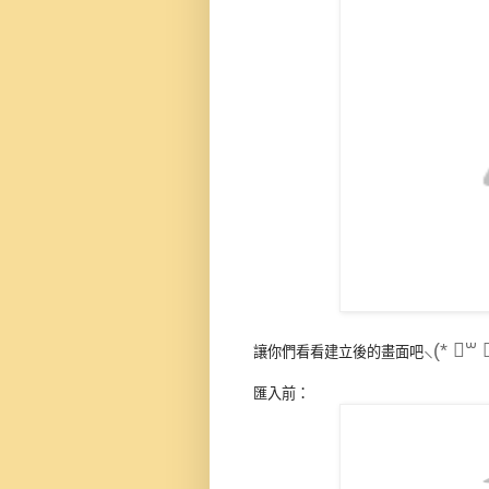
⸜(* ॑꒳ 
讓你們看看建立後的畫面吧
匯入前：