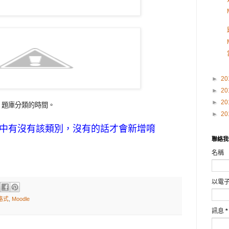
►
20
►
20
►
20
e 題庫分類的時間。
►
20
題庫中有沒有該類別，沒有的話才會新增唷
聯絡我
名稱
以電
t格式
,
Moodle
訊息
*