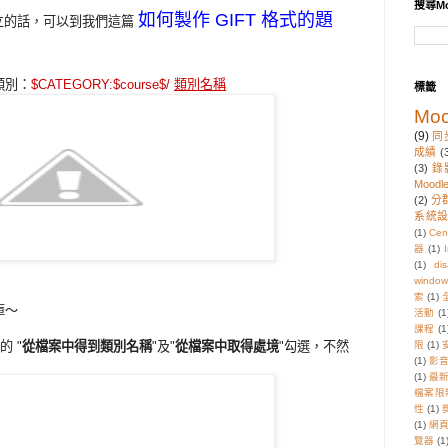
搜尋Mo
如何製作 GIFT 格式的題
建立的話，可以到我們這篇
類別：
$CATEGORY:$course$/
類別名稱
標籤
Moo
(9)
同
成績
(
(3)
錄
Moodl
(2)
分
系統
(1)
Cen
器
(1)
I
(1)
di
window
索
(1)
庫～
活動
(1
課程
(1
 "
從檔案中得到類別名稱
"及"
從檔案中取得處境
"勾選，不然
限
(1)
(1)
影
(1)
最
檔案限
性
(1)
(1)
網
覽器
(1