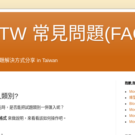
e TW 常見問題(FA
解決方式分享 in Taiwan
抱歉,部
Mo
類別?
維
Blo
能時，是否能把試題類別一併匯入呢？
Mo
Mo
t 格式
來做說明，來看看該如何操作吧。
Mo
。