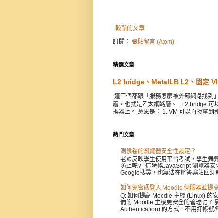
較新的文章
訂閱：
張貼留言 (Atom)
精選文章
L2 bridge、MetalLB L2、固定
這三個都跟「服務怎麼被外部網路找到」有關，彼
層，也就是乙太網路層。 L2 bridg
換器上。 意思是： 1. VM 可以直接拿到和
熱門文章
測驗卷的瀏覽器安全性設定？
老師反映學生使用平台考試，學生舞弊
防止呢? 這時候JavaScript 
Google搜尋，也無法在將答案貼回測驗
如何免密碼登入 Moodle 伺服器並
Q: 如何提高 Moodle 主機 (L
們的 Moodle 主機更安全的管理呢？ 
Authentication) 的方式，不用打帳號/