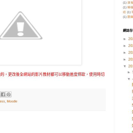
(1)
課
(1)
轉
結
(1)
(1)
題
網誌存
►
20
►
20
►
20
►
20
▼
20
►
定的，更改後全網站的影片教材都可以移動進度條歐，使用時切
▼
ress
,
Moodle