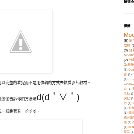
搜尋Mo
標籤
Moo
(9)
同
成績
(
(3)
錄
Moodl
(2)
分
系統
(1)
Cen
器
(1)
I
(1)
di
可以完整的看完而不是用快轉的方式去觀看影片教材。
window
索
(1)
活動
(1
d(d＇∀＇)
就偷偷告訴你們方法囉
課程
(1
限
(1)
(1)
影
我一樣跳著看，哈哈哈。
(1)
最
檔案限
性
(1)
(1)
網
覽器
(1