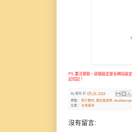
PS.要注意歐，這個設定是全網站設
記切記！
By
匿名
於
4月 26, 2019
標籤：
影片教材
,
鎖定進度條
,
disableprog
位置：
台灣臺灣
沒有留言: