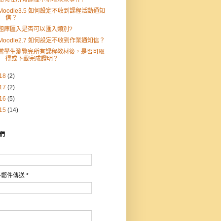
Moodle3.5 如何設定不收到課程活動通知
信？
題庫匯入是否可以匯入類別?
Moodle2.7 如何設定不收到作業通知信？
當學生瀏覽完所有課程教材後，是否可取
得或下載完成證明？
18
(2)
17
(2)
16
(5)
15
(14)
們
子郵件傳送
*