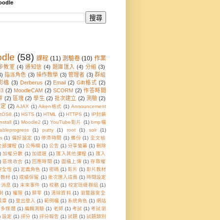
odle
dle
(58)
課程
(11)
測驗卷
(10)
作業
步教室
(4)
通知信
(4)
題庫匯入
(4)
分組
(3)
3)
指派角色
(3)
操作教學
(3)
管理者
(3)
群組
影檔
(3)
Derberus
(2)
Email
(2)
Gift格式
(2)
e3
(2)
MoodleCAM
(2)
SCORM
(2)
作答時間
群
(2)
區塊
(2)
學生
(2)
批次建立
(2)
測驗
(2)
設定
(2)
AJAX
(1)
Aiken格式
(1)
Announcement
tOS8
(1)
HSTS
(1)
HTML
(1)
HTTPS
(1)
IP封鎖
nstall
(1)
Moodle2
(1)
YouTube影片
(1)
bmp檔
sableprogress
(1)
putty
(1)
root
(1)
solr
(1)
s
(1)
偏好設定
(1)
停滯時間
(1)
備份
(1)
全文檢
全部課程
(1)
公佈欄
(1)
公告
(1)
分享螢幕
(1)
刪除
)
加權分數
(1)
加退選
(1)
匯入其他課程
(1)
匯入
)
區塊收合
(1)
回應時間
(1)
圖檔上傳
(1)
存取權
安全性
(1)
定義角色
(1)
密碼
(1)
影片
(1)
影片教材
音教材
(1)
成績保留
(1)
批次匯入成員
(1)
時間設定
新消息
(1)
未來事件
(1)
校務
(1)
校定班級群組
(1)
制
(1)
權限
(1)
歸零
(1)
清除資料
(1)
瀏覽器安全
獎章
(1)
登出登入
(1)
範例檔
(1)
系統角色
(1)
網站
頁多媒體
(1)
編輯測驗
(1)
老師
(1)
考試
(1)
考試瀏
)
設定
(1)
評分
(1)
評分報告
(1)
試題
(1)
試題類別