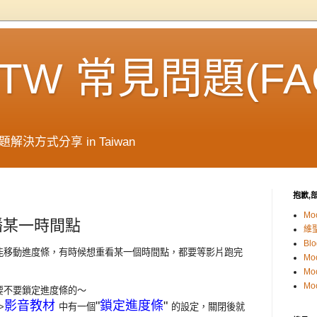
e TW 常見問題(FA
解決方式分享 in Taiwan
抱歉,部
Mo
播某一時間點
維
Blo
能移動進度條，有時候想重看某一個時間點，都要等影片跑完
Mo
Mo
Mo
要不要鎖定進度條的～
影音教材
"
鎖定進度條
"
>
中有一個
的設定，關閉後就