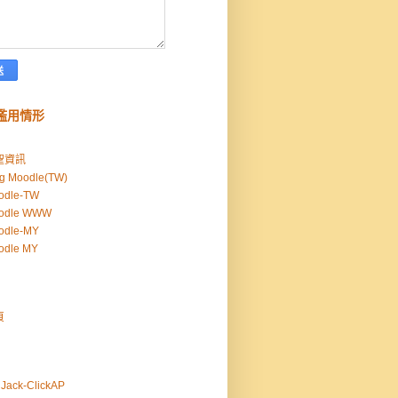
濫用情形
聖資訊
g Moodle(TW)
odle-TW
odle WWW
odle-MY
odle MY
頁
Jack-ClickAP