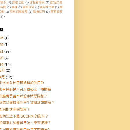
程排列
(1)
課程活動
(1)
課程管理員
(1)
課程綜覽
檔時間
(1)
選課
(1)
重新設定
(1)
鎖定進度條
(1)
鏈
限制
(1)
限制選課期間
(1)
隨機排列
(1)
頁面資源
庫
(1)
檔
26
(1)
25
(1)
21
(22)
20
(4)
19
(14)
5月
(2)
4月
(12)
批次匯入校定班級群組的用戶
影音模組是否可以重播某一時間點
測驗卷是否可以設定時間限制？
想清除課程裡的學生資料該怎麼辦？
如何批次刪除課程？
如何禁止下載 SCORM 的影片？
如何讓老師備份日誌、學習紀錄？
如何在所有課程中新增未來事件?