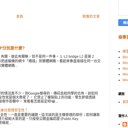
首頁
較舊的文章
檢舉
 VIP分別是什麼?
維
此有關聯，但不是同一件事。 1. L2 bridge L2 是第 2
Blo
e 可以把虛擬機的網卡「橋接」到實體網路，看起來像直接接在同一台交
Mo
實體網路...
Mo
Mo
Mo
的情況真不少。到Google搜尋的、傳訊息給同學的也有，該如何
網頁
瀏覽器安全性就是個大救星了， 它禁止了複製貼上的功能，學生即使透過
卷作答欄中。 來看看怎麼設定吧!😁...
首
提高後台管理安全性？
inux) 的安全性，一直是重要的議題。這次談的是主機管理的部份；如何讓我
著作人
要介紹給大家的是，只接受公開金鑰認證 (Public Key
密碼就...